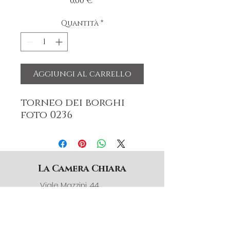
Prezzo
0,00 €
Quantità
*
Aggiungi al carrello
torneo dei borghi
foto 0236
La Camera Chiara
Viale Mazzini, 44
12032 Barge (CN) Italia
3791398340
info@lacamerachiara.com
© La Camera Chiara 2025.