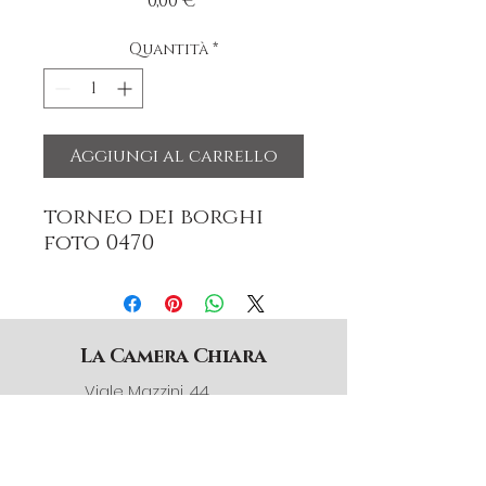
Prezzo
0,00 €
Quantità
*
Aggiungi al carrello
torneo dei borghi
foto 0470
La Camera Chiara
Viale Mazzini, 44
12032 Barge (CN) Italia
3791398340
info@lacamerachiara.com
© La Camera Chiara 2025.