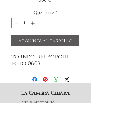
Prezzo
0,00 €
Quantità
*
Aggiungi al carrello
torneo dei borghi
foto 0603
La Camera Chiara
Viale Mazzini, 44
12032 Barge (CN) Italia
3791398340
info@lacamerachiara.com
© La Camera Chiara 2025.