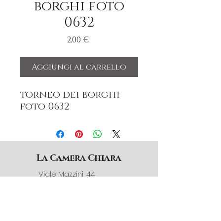
borghi foto
0632
Prezzo
2,00 €
Aggiungi al carrello
torneo dei borghi
foto 0632
La Camera Chiara
Viale Mazzini, 44
12032 Barge (CN) Italia
3791398340
info@lacamerachiara.com
© La Camera Chiara 2025.